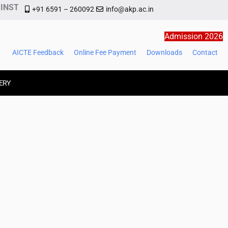
UTE OF MANAGEMENT AND TECHNOLOGY
+91 6591 – 260092
info@akp.ac.in
Admission 2026
AICTE Feedback
Online Fee Payment
Downloads
Contact
ERY